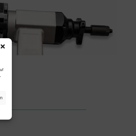
uf
,
en