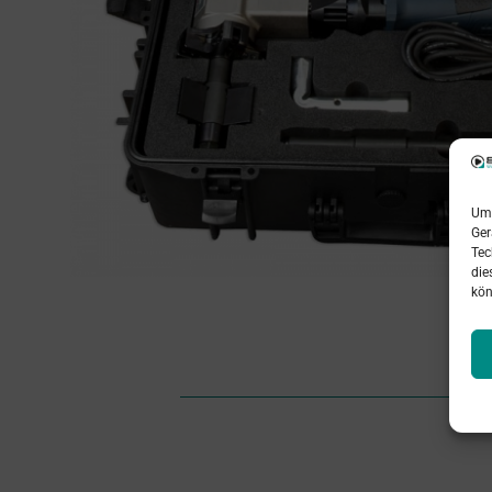
Um 
Ger
Tec
die
kön