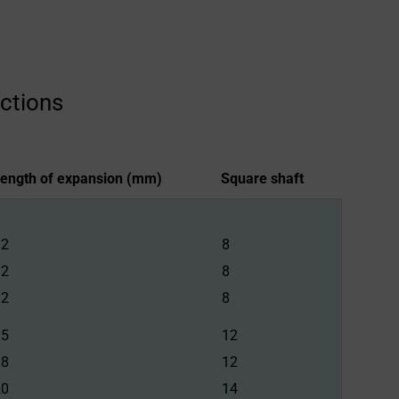
ections
ength of expansion (mm)
Square shaft
Length of expansion (mm)
Square shaft
12
8
12
8
12
8
15
12
18
12
20
14