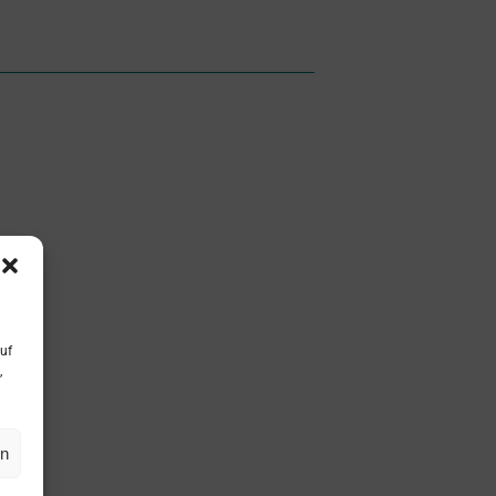
uf
,
en