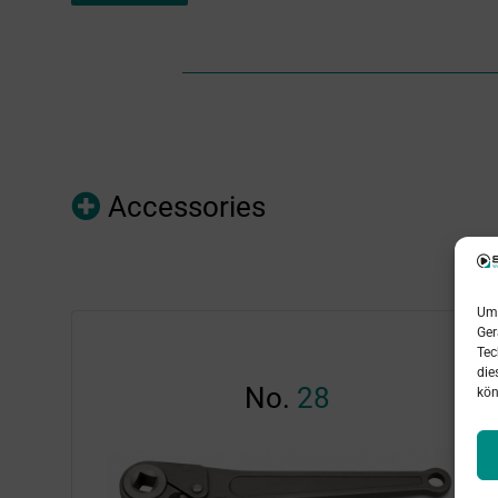
Accessories
Um 
Ger
Tec
die
No.
28
kön