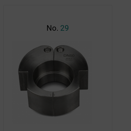
No.
29