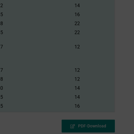
22
14
25
16
28
22
35
22
17
12
17
12
18
12
20
14
25
14
25
16
30
22
28
22
PDF-Download
35
22